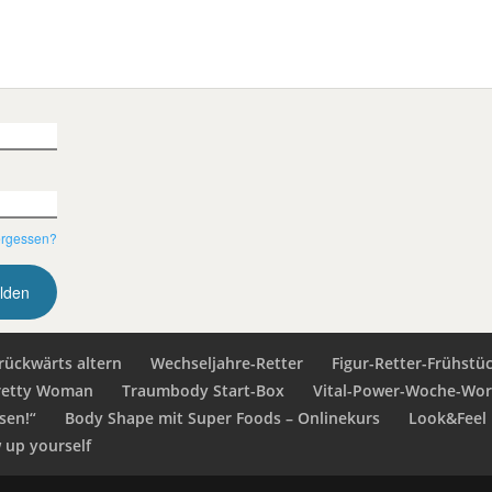
ergessen?
rückwärts altern
Wechseljahre-Retter
Figur-Retter-Frühstü
retty Woman
Traumbody Start-Box
Vital-Power-Woche-Wo
sen!“
Body Shape mit Super Foods – Onlinekurs
Look&Feel 
up yourself