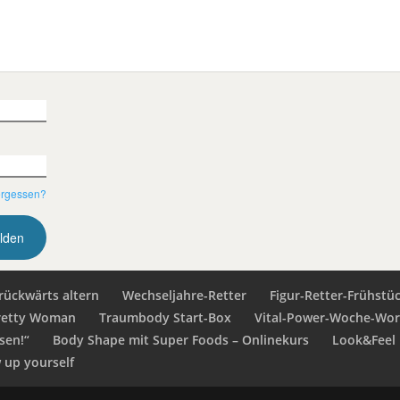
ergessen?
rückwärts altern
Wechseljahre-Retter
Figur-Retter-Frühstü
retty Woman
Traumbody Start-Box
Vital-Power-Woche-Wo
sen!“
Body Shape mit Super Foods – Onlinekurs
Look&Feel 
up yourself