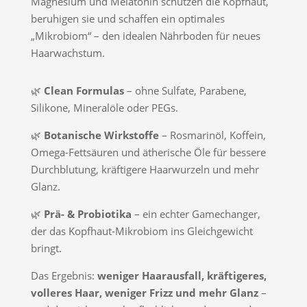
Magnesium und Melatonin schützen die Kopfhaut,
beruhigen sie und schaffen ein optimales
„Mikrobiom“ – den idealen Nährboden für neues
Haarwachstum.
🌿
Clean Formulas
– ohne Sulfate, Parabene,
Silikone, Mineralöle oder PEGs.
🌿
Botanische Wirkstoffe
– Rosmarinöl, Koffein,
Omega-Fettsäuren und ätherische Öle für bessere
Durchblutung, kräftigere Haarwurzeln und mehr
Glanz.
🌿
Prä- & Probiotika
– ein echter Gamechanger,
der das Kopfhaut-Mikrobiom ins Gleichgewicht
bringt.
Das Ergebnis:
weniger Haarausfall, kräftigeres,
volleres Haar, weniger Frizz und mehr Glanz
–