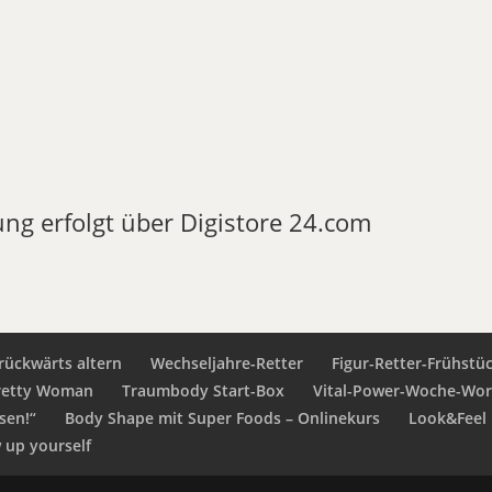
ung erfolgt über Digistore 24.com
rückwärts altern
Wechseljahre-Retter
Figur-Retter-Frühstü
retty Woman
Traumbody Start-Box
Vital-Power-Woche-Wo
sen!“
Body Shape mit Super Foods – Onlinekurs
Look&Feel 
up yourself